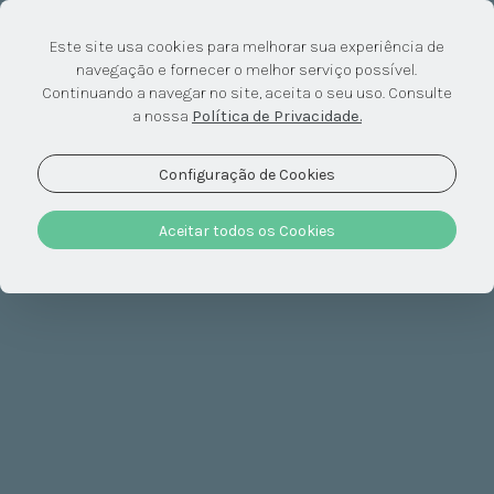
Este site usa cookies para melhorar sua experiência de
navegação e fornecer o melhor serviço possível.
Subscreva a
Continuando a navegar no site, aceita o seu uso. Consulte
a nossa
Política de Privacidade.
newsletter
Configuração de Cookies
Santiago Hotel
Aceitar todos os Cookies
Notícias frescas no verão.
Notícias reconfortantes no inverno.
Mas sempre boas notícias e ofertas
exclusivas, deixando o seu contacto.
Se pretende receber a nossa newsletter, por favor, deixe-nos as suas informações. Estes
elementos não serão utilizados para outros fins nem divulgados em qualquer contexto.
Obrigado.