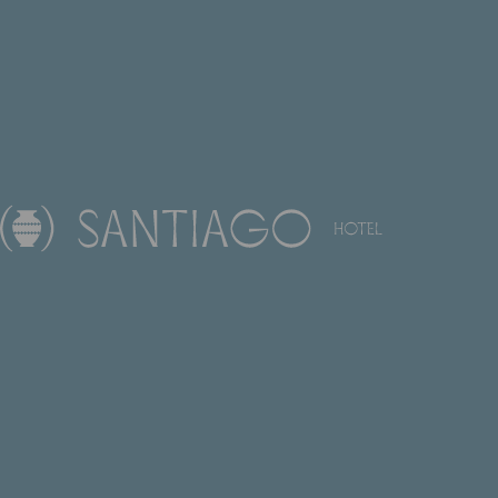
ACEITO OS TERMOS E
CONDIÇÕES E A POLÍTICA DE
PRIVACIDADE E DADOS PESSOAIS,
QUE É PARTE INTEGRANTE DO
MESMO
Se pretende parar de receber a nossa newsletter, Clique
EN
aqui.
FR
DE
Para beneficiar das ofertas e promoções da DHM,
solicitamos o seu consentimento para envio de
PT
comunicações, através dos canais próprios usados pela
Octant Hotels, podendo este consentimento ser livremente
ES
revogável a todo o tempo, não inviabilizando as